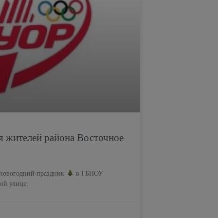
я жителей района Восточное
я новогодний праздник
в ГБПОУ
ой улице,