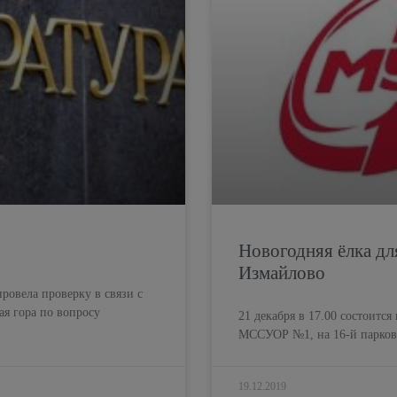
Новогодняя ёлка дл
Измайлово
ровела проверку в связи с
я гора по вопросу
21 декабря в 17.00 состоитс
МССУОР №1, на 16-й парков
19.12.2019