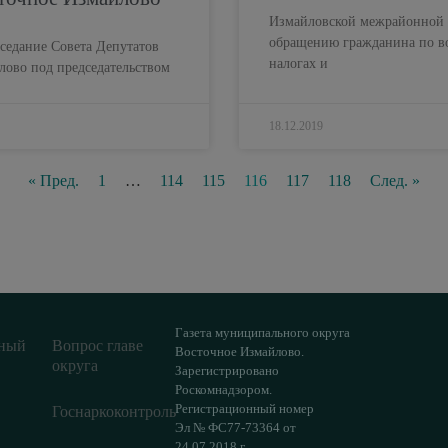
Измайловской межрайонной 
обращению гражданина по во
аседание Совета Депутатов
налогах и
лово под председательством
18.12.2019
« Пред.
1
…
114
115
116
117
118
След. »
Газета муниципального округа
ный
Вопрос главе
Восточное Измайлово.
округа
Зарегистрировано
Роскомнадзором.
Регистрационный номер
Госнаркоконтроль
Эл № ФС77-73364 от
24.07.2018 г.