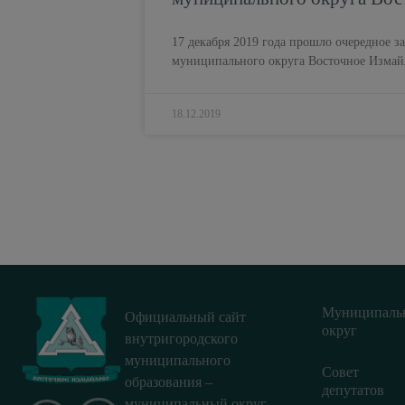
17 декабря 2019 года прошло очередное з
муниципального округа Восточное Измай
18.12.2019
Муниципаль
Официальный сайт
округ
внутригородского
муниципального
Совет
образования –
депутатов
муниципальный округ